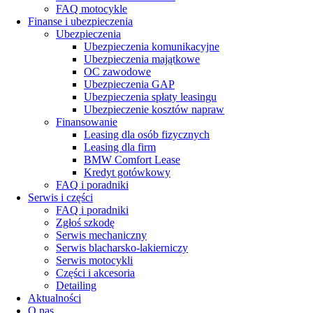
FAQ motocykle
Finanse i ubezpieczenia
Ubezpieczenia
Ubezpieczenia komunikacyjne
Ubezpieczenia majątkowe
OC zawodowe
Ubezpieczenia GAP
Ubezpieczenia spłaty leasingu
Ubezpieczenie kosztów napraw
Finansowanie
Leasing dla osób fizycznych
Leasing dla firm
BMW Comfort Lease
Kredyt gotówkowy
FAQ i poradniki
Serwis i części
FAQ i poradniki
Zgłoś szkodę
Serwis mechaniczny
Serwis blacharsko-lakierniczy
Serwis motocykli
Części i akcesoria
Detailing
Aktualności
O nas