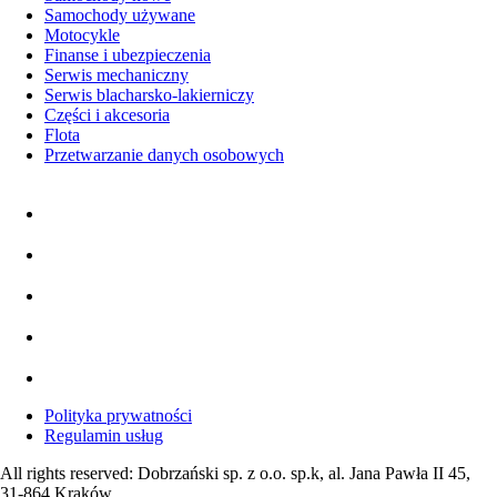
Samochody używane
Motocykle
Finanse i ubezpieczenia
Serwis mechaniczny
Serwis blacharsko-lakierniczy
Części i akcesoria
Flota
Przetwarzanie danych osobowych
Polityka prywatności
Regulamin usług
All rights reserved: Dobrzański sp. z o.o. sp.k, al. Jana Pawła II 45,
31-864 Kraków.