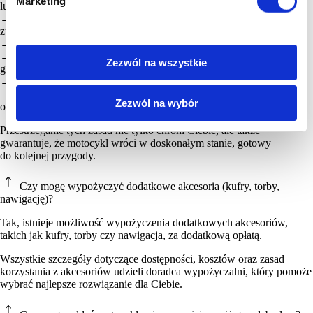
Marketing
lub kradzież;
→ nie eksploatować motocykla w sposób powodujący nadmierne
zużycie części lub opon;
→ nie jeździć poza utwardzonymi drogami;
→ nie wykorzystywać motocykla do pracy ani działalności
Zezwól na wszystkie
gospodarczej;
→ nie korzystać z motocykla w sposób sprzeczny z ubezpieczeniem;
→ nie łamać przepisów ruchu drogowego ani zaleceń z instrukcji
Zezwól na wybór
obsługi.
Przestrzeganie tych zasad nie tylko chroni Ciebie, ale także
gwarantuje, że motocykl wróci w doskonałym stanie, gotowy
do kolejnej przygody.
Czy mogę wypożyczyć dodatkowe akcesoria (kufry, torby,
nawigację)?
Tak, istnieje możliwość wypożyczenia dodatkowych akcesoriów,
takich jak kufry, torby czy nawigacja, za dodatkową opłatą.
Wszystkie szczegóły dotyczące dostępności, kosztów oraz zasad
korzystania z akcesoriów udzieli doradca wypożyczalni, który pomoże
wybrać najlepsze rozwiązanie dla Ciebie.