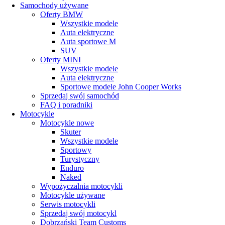
Samochody używane
Oferty BMW
Wszystkie modele
Auta elektryczne
Auta sportowe M
SUV
Oferty MINI
Wszystkie modele
Auta elektryczne
Sportowe modele John Cooper Works
Sprzedaj swój samochód
FAQ i poradniki
Motocykle
Motocykle nowe
Skuter
Wszystkie modele
Sportowy
Turystyczny
Enduro
Naked
Wypożyczalnia motocykli
Motocykle używane
Serwis motocykli
Sprzedaj swój motocykl
Dobrzański Team Customs