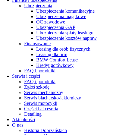
Finanse i ubezpieczenia
Ubezpieczenia
Ubezpieczenia komunikacyjne
Ubezpieczenia majątkowe
OC zawodowe
Ubezpieczenia GAP
Ubezpieczenia spłaty leasingu
Ubezpieczenie kosztów napraw
Finansowanie
Leasing dla osób fizycznych
Leasing dla firm
BMW Comfort Lease
Kredyt gotówkowy
FAQ i poradniki
Serwis i części
FAQ i poradniki
Zgłoś szkodę
Serwis mechaniczny
Serwis blacharsko-lakierniczy
Serwis motocykli
Części i akcesoria
Detailing
Aktualności
O nas
Historia Dobrzańskich