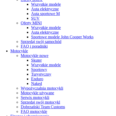
Wszystkie modele
Auta elektryczne
Auta sportowe M
SUV
Oferty MINI
Wszystkie modele
Auta elektryczne
Sportowe modele John Cooper Works
Sprzedaj swój samochód
FAQ i poradniki
Motocykle
Motocykle nowe
Skuter
Wszystkie modele
Sportowy
Turystyczny
Enduro
Naked
Wypożyczalnia motocykli
Motocykle używane
Serwis motocykli
Sprzedaj swój motocykl
Dobrzański Team Customs
FAQ motocykle