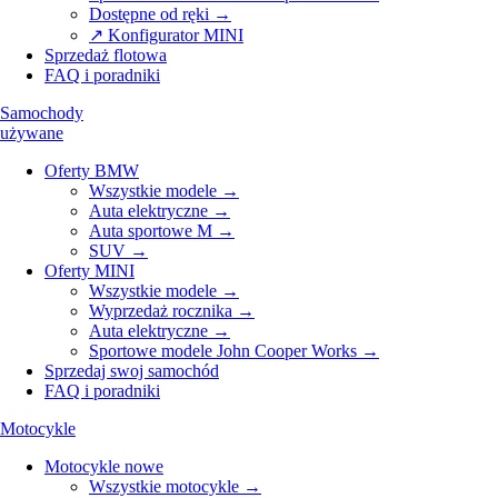
Dostępne od ręki →
↗ Konfigurator MINI
Sprzedaż flotowa
FAQ i poradniki
Samochody
używane
Oferty BMW
Wszystkie modele →
Auta elektryczne →
Auta sportowe M →
SUV →
Oferty MINI
Wszystkie modele →
Wyprzedaż rocznika →
Auta elektryczne →
Sportowe modele John Cooper Works →
Sprzedaj swoj samochód
FAQ i poradniki
Motocykle
Motocykle nowe
Wszystkie motocykle →