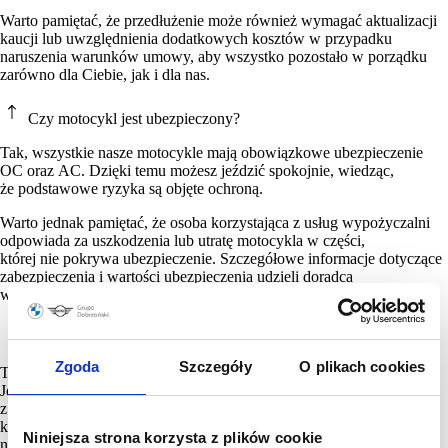
Warto pamiętać, że przedłużenie może również wymagać aktualizacji
kaucji lub uwzględnienia dodatkowych kosztów w przypadku
naruszenia warunków umowy, aby wszystko pozostało w porządku
zarówno dla Ciebie, jak i dla nas.
Czy motocykl jest ubezpieczony?
Tak, wszystkie nasze motocykle mają obowiązkowe ubezpieczenie
OC oraz AC. Dzięki temu możesz jeździć spokojnie, wiedząc,
że podstawowe ryzyka są objęte ochroną.
Warto jednak pamiętać, że osoba korzystająca z usług wypożyczalni
odpowiada za uszkodzenia lub utratę motocykla w części,
której nie pokrywa ubezpieczenie. Szczegółowe informacje dotyczące
zabezpieczenia i wartości ubezpieczenia udzieli doradca
wypożyczalni.
Czy muszę mieć własny kask i strój?
Zgoda
Szczegóły
O plikach cookies
Tak, wymagane jest posiadanie własnego kasku i odzieży ochronnej.
Jeśli jeszcze nie masz swojego sprzętu, możesz wybrać coś dla siebie
z naszej oferty odzieży i akcesoriów motocyklowych – kaski,
kombinezony, buty czy rękawice – tak, aby każda jazda była
Niniejsza strona korzysta z plików cookie
nie tylko bezpieczna, ale i komfortowa.