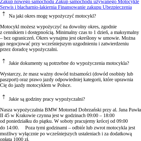
Zakup nowego samochodu
Zakup samochodu używanego
Motocykle
Serwis i blacharnio-lakiernia
Finansowanie zakupu
Ubezpieczenia
Na jaki okres mogę wypożyczyć motocykl?
Motocykl możesz wypożyczyć na dowolny okres, zgodnie
z cennikiem i dostępnością. Minimalny czas to 1 dzień, a maksymalny
– bez ograniczeń. Okres wynajmu jest określony w umowie. Można
go negocjować przy wcześniejszym uzgodnieniu i zatwierdzeniu
przez doradcę wypożyczalni.
Jakie dokumenty są potrzebne do wypożyczenia motocykla?
Wystarczy, że masz ważny dowód tożsamości (dowód osobisty lub
paszport) oraz prawo jazdy odpowiedniej kategorii, które uprawnia
Cię do jazdy motocyklem w Polsce.
Jakie są godziny pracy wypożyczalni?
Nasza wypożyczalnia BMW Motorrad Dobrzański przy al. Jana Pawła
II 45 w Krakowie czynna jest w godzinach 09:00 – 18:00
od poniedziałku do piątku. W soboty pracujemy krócej od 09:00
do 14:00. Poza tymi godzinami – odbiór lub zwrot motocykla jest
możliwy wyłącznie po wcześniejszych ustaleniach i za dodatkową
opłatą 1000 zł.