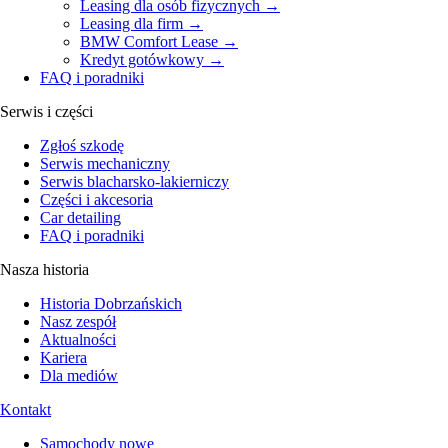
Leasing dla osób fizycznych →
Leasing dla firm →
BMW Comfort Lease →
Kredyt gotówkowy →
FAQ i poradniki
Serwis i części
Zgłoś szkodę
Serwis mechaniczny
Serwis blacharsko-lakierniczy
Części i akcesoria
Car detailing
FAQ i poradniki
Nasza historia
Historia Dobrzańskich
Nasz zespół
Aktualności
Kariera
Dla mediów
Kontakt
Samochody nowe