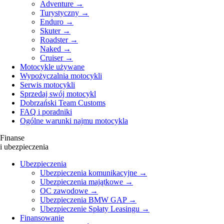
Adventure →
Turystyczny →
Enduro →
Skuter →
Roadster →
Naked →
Cruiser →
Motocykle używane
Wypożyczalnia motocykli
Serwis motocykli
Sprzedaj swój motocykl
Dobrzański Team Customs
FAQ i poradniki
Ogólne warunki najmu motocykla
Finanse
i ubezpieczenia
Ubezpieczenia
Ubezpieczenia komunikacyjne →
Ubezpieczenia majątkowe →
OC zawodowe →
Ubezpieczenia BMW GAP →
Ubezpieczenie Spłaty Leasingu →
Finansowanie