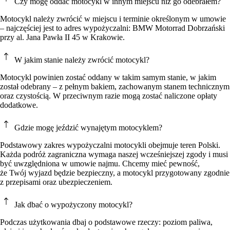
Czy mogę oddać motocykl w innym miejscu niż go odebrałem?
Motocykl należy zwrócić w miejscu i terminie określonym w umowie
– najczęściej jest to adres wypożyczalni: BMW Motorrad Dobrzański
przy al. Jana Pawła II 45 w Krakowie.
W jakim stanie należy zwrócić motocykl?
Motocykl powinien zostać oddany w takim samym stanie, w jakim
został odebrany – z pełnym bakiem, zachowanym stanem technicznym
oraz czystością. W przeciwnym razie mogą zostać naliczone opłaty
dodatkowe.
Gdzie mogę jeździć wynajętym motocyklem?
Podstawowy zakres wypożyczalni motocykli obejmuje teren Polski.
Każda podróż zagraniczna wymaga naszej wcześniejszej zgody i musi
być uwzględniona w umowie najmu. Chcemy mieć pewność,
że Twój wyjazd będzie bezpieczny, a motocykl przygotowany zgodnie
z przepisami oraz ubezpieczeniem.
Jak dbać o wypożyczony motocykl?
Podczas użytkowania dbaj o podstawowe rzeczy: poziom paliwa,