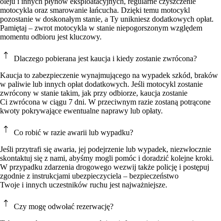
oleju i innych płynów eksploatacyjnych, regularne czyszczenie
motocykla oraz smarowanie łańcucha. Dzięki temu motocykl
pozostanie w doskonałym stanie, a Ty unikniesz dodatkowych opłat.
Pamiętaj – zwrot motocykla w stanie niepogorszonym względem
momentu odbioru jest kluczowy.
Dlaczego pobierana jest kaucja i kiedy zostanie zwrócona?
Kaucja to zabezpieczenie wynajmującego na wypadek szkód, braków
w paliwie lub innych opłat dodatkowych. Jeśli motocykl zostanie
zwrócony w stanie takim, jak przy odbiorze, kaucja zostanie
Ci zwrócona w ciągu 7 dni. W przeciwnym razie zostaną potrącone
kwoty pokrywające ewentualne naprawy lub opłaty.
Co robić w razie awarii lub wypadku?
Jeśli przytrafi się awaria, jej podejrzenie lub wypadek, niezwłocznie
skontaktuj się z nami, abyśmy mogli pomóc i doradzić kolejne kroki.
W przypadku zdarzenia drogowego wezwij także policję i postępuj
zgodnie z instrukcjami ubezpieczyciela – bezpieczeństwo
Twoje i innych uczestników ruchu jest najważniejsze.
Czy mogę odwołać rezerwację?