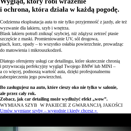
Wygląd, który robi wrażenie
i ochrona, która działa w każdą pogodę.
Codzienna eksploatacja auta to nie tylko przyjemność z jazdy, ale też
wyzwanie dla lakieru, szyb i wnętrza.
Blask lakieru potrafi zniknąć szybciej, niż zdążysz zetrzeć ptasie
szczęście z maski. Promieniowanie UV, sól drogowa,
piach, kurz, opady – to wszystko osłabia powierzchnie, prowadząc
do matowienia i mikrouszkodzeń.
Dlatego oferujemy usługi car detailingu, które skutecznie chronią
i przywracają perfekcyjny wygląd Twojego BMW lub MINI –
a co więcej, podnoszą wartość auta, dzięki profesjonalnemu
zabezpieczeniu jego powierzchni.
Bo zasługujesz na auto, które cieszy oko nie tylko w salonie,
ale przez cały rok.
Zobacz, jak car detailing może wydłużyć efekt „wow”.
WYMIANA SZYB W PAKIECIE Z GWARANCJĄ JAKOŚCI
Umów wymianę szyby – wygodnie i kiedy chcesz »