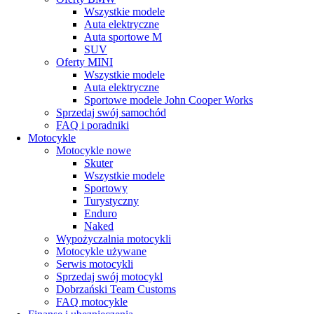
Wszystkie modele
Auta elektryczne
Auta sportowe M
SUV
Oferty MINI
Wszystkie modele
Auta elektryczne
Sportowe modele John Cooper Works
Sprzedaj swój samochód
FAQ i poradniki
Motocykle
Motocykle nowe
Skuter
Wszystkie modele
Sportowy
Turystyczny
Enduro
Naked
Wypożyczalnia motocykli
Motocykle używane
Serwis motocykli
Sprzedaj swój motocykl
Dobrzański Team Customs
FAQ motocykle