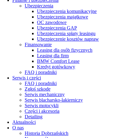
Finanse i ubezpieczenia
Ubezpieczenia
Ubezpieczenia komunikacyjne
Ubezpieczenia majątkowe
OC zawodowe
Ubezpieczenia GAP
Ubezpieczenia spłaty leasingu
Ubezpieczenie kosztów napraw
Finansowanie
Leasing dla osób fizycznych
Leasing dla firm
BMW Comfort Lease
Kredyt gotówkowy
FAQ i poradniki
Serwis i części
FAQ i poradniki
Zgłoś szkodę
Serwis mechaniczny
Serwis blacharsko-lakierniczy
Serwis motocykli
Części i akcesoria
Detailing
Aktualności
O nas
Historia Dobrzańskich