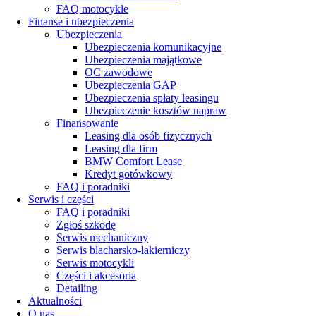
FAQ motocykle
Finanse i ubezpieczenia
Ubezpieczenia
Ubezpieczenia komunikacyjne
Ubezpieczenia majątkowe
OC zawodowe
Ubezpieczenia GAP
Ubezpieczenia spłaty leasingu
Ubezpieczenie kosztów napraw
Finansowanie
Leasing dla osób fizycznych
Leasing dla firm
BMW Comfort Lease
Kredyt gotówkowy
FAQ i poradniki
Serwis i części
FAQ i poradniki
Zgłoś szkodę
Serwis mechaniczny
Serwis blacharsko-lakierniczy
Serwis motocykli
Części i akcesoria
Detailing
Aktualności
O nas