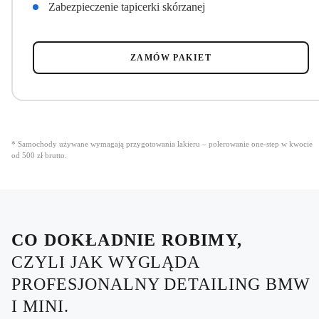
Zabezpieczenie tapicerki skórzanej
ZAMÓW PAKIET
Samochody używane wymagają przygotowania lakieru – polerowanie one-step w kwocie
od 500 zł brutto.
CO DOKŁADNIE ROBIMY,
CZYLI JAK WYGLĄDA
PROFESJONALNY DETAILING BMW
I MINI.