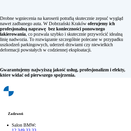
Drobne wgniecenia na karoserii potrafią skutecznie zepsuć wygląd
nawet zadbanego auta. W Dobrzański Kraków
oferujemy ich
profesjonalną naprawę bez konieczności ponownego
lakierowania
, co pozwala szybko i skutecznie przywrócić idealną
linię nadwozia. To rozwiązanie szczególnie polecane w przypadku
uszkodzeń parkingowych, uderzeń drzwiami czy niewielkich
deformacji powstałych w codziennej eksploatacji.
Gwarantujemy najwyższą jakość usług, profesjonalizm i efekty,
które widać od pierwszego spojrzenia.
Zadzwoń
Salon BMW:
12 349 33 33