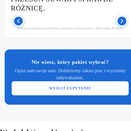
RÓŻNICĘ.
Efekty na zdjęciach pochodzą z realizacji wykonanych w Dobrzański Kraków.
PRZED
PO
Nie wiesz, który pakiet wybrać?
Opisz nam swoje auto. Dobierzemy zakres prac i wycenimy
indywidualnie.
WYŚLIJ ZAPYTANIE