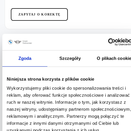
ZAPYTAJ O KOREKTĘ
PROCES 02
Zgoda
Szczegóły
O plikach cooki
POWŁOKI CERAMICZNE Z GRAFENEM
Powłoka ceramiczna to twarda, chemicznie odporna warstwa,
Niniejsza strona korzysta z plików cookie
która trwale wiąże się z lakierem. Woda, błoto
Wykorzystujemy pliki cookie do spersonalizowania treści i
i zanieczyszczenia zsuwają się z powierzchni. Lakier jest
reklam, aby oferować funkcje społecznościowe i analizować
zabezpieczony na lata, nie na tygodnie.
ruch w naszej witrynie. Informacje o tym, jak korzystasz z
naszej witryny, udostępniamy partnerom społecznościowym
Twarda powłoka ceramiczna z cząsteczkami grafenu
reklamowym i analitycznym. Partnerzy mogą połączyć te
informacje z innymi danymi otrzymanymi od Ciebie lub
Ochrona przed UV, solą drogową i kwasami
uzyskanymi podczas korzystania z ich usług.