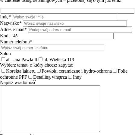
w zakresie usług detailingowych – przekonaj się o tym już teraz!
Imię*
Nazwisko*
Adres e-mail*
Kod
Numer telefonu*
Salon
al. Jana Pawła II
ul. Wielicka 119
Wybierz temat, o który chcesz zapytać
Korekta lakieru
Powłoki ceramiczne i hydro-ochrona
Folie
ochronne PPF
Detailing wnętrza
Inny
Napisz wiadomość