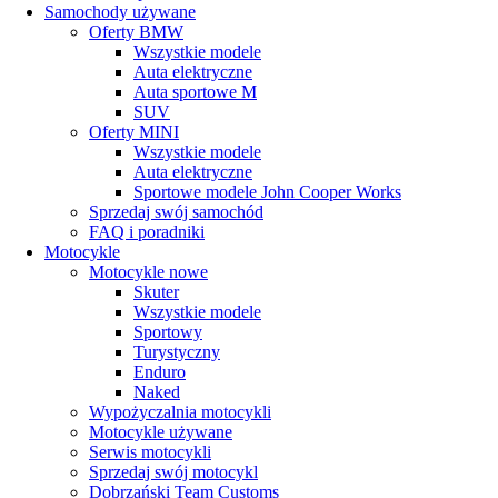
Samochody używane
Oferty BMW
Wszystkie modele
Auta elektryczne
Auta sportowe M
SUV
Oferty MINI
Wszystkie modele
Auta elektryczne
Sportowe modele John Cooper Works
Sprzedaj swój samochód
FAQ i poradniki
Motocykle
Motocykle nowe
Skuter
Wszystkie modele
Sportowy
Turystyczny
Enduro
Naked
Wypożyczalnia motocykli
Motocykle używane
Serwis motocykli
Sprzedaj swój motocykl
Dobrzański Team Customs